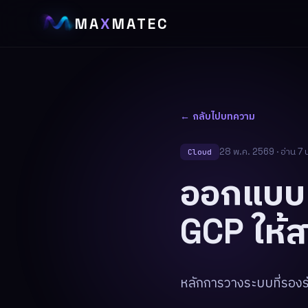
MA
X
MATEC
←
กลับไปบทความ
28 พ.ค. 2569
·
อ่าน 7 
Cloud
ออกแบบ 
GCP ให้ส
หลักการวางระบบที่รองร