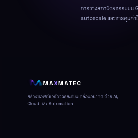
การวางสถาปัตยกรรมบน GCP
autoscale และการคุมค่าใช
MA
X
MATEC
สร้างซอฟต์แวร์อัจฉริยะที่ขับเคลื่อนอนาคต ด้วย AI,
Cloud และ Automation